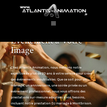
Nos Services Pour un
Événement à Votre
Image
Chez Atlantis Animation, nous mettons notre
expertise de plus de 20 ans à votre service pour créer
des événements inoubliables. Que ce soit pour un
mariage, un anniversaire, une soirée privée ou un
événement professionnel, nous vous offrons des
prestations sur-mesure adaptées à vos besoins,
incluant notre prestation DJ mariage à
Montbrison
.